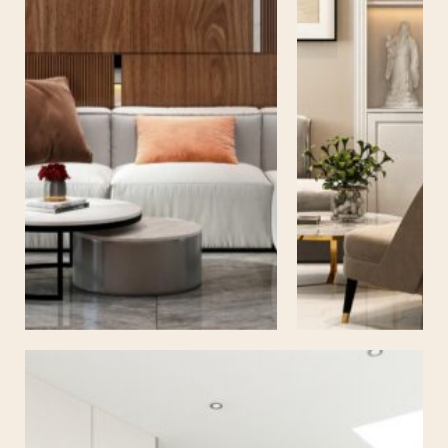
DINH THỰ
BÌNH
DƯƠNG
NHÀ PHỐ BÌNH DƯƠNG