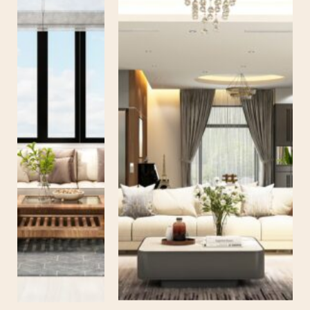
VILLA BÌNH
DƯƠNG
DINH THỰ SÀI GÒN