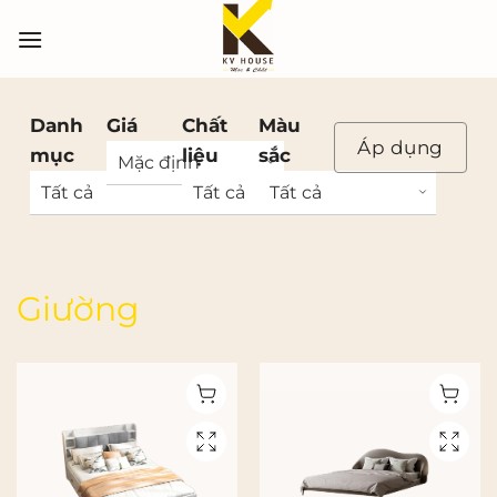
Bỏ
qua
nội
dung
Danh
Giá
Chất
Màu
Áp dụng
mục
liệu
sắc
Giường