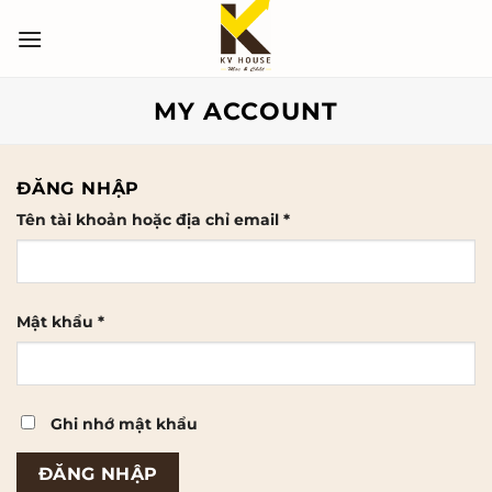
Bỏ
qua
nội
dung
MY ACCOUNT
ĐĂNG NHẬP
Bắt
Tên tài khoản hoặc địa chỉ email
*
buộc
Bắt
Mật khẩu
*
buộc
Ghi nhớ mật khẩu
ĐĂNG NHẬP