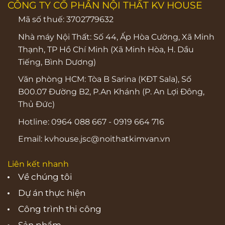
CÔNG TY CỔ PHẦN NỘI THẤT KV HOUSE
Mã số thuế: 3702779632
Nhà máy Nội Thất: Số 44, Ấp Hòa Cường, Xã Minh
Thạnh, TP Hồ Chí Minh (Xã Minh Hòa, H. Dầu
Tiếng, Bình Dương)
Văn phòng HCM:
Tòa B Sarina (KĐT Sala), Số
B00.07 Đường B2, P.An Khánh (P. An Lợi Đông,
Thủ Đức)
Hotline:
0964 088 667
-
0919 664 716
Email:
kvhouse.jsc@noithatkimvan.vn
Liên kết nhanh
Về chúng tôi
Dự án thực hiện
Công trình thi công
Sản phẩm