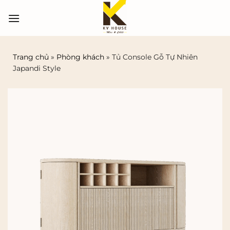
Bỏ
qua
nội
dung
Trang chủ
»
Phòng khách
»
Tủ Console Gỗ Tự Nhiên
Japandi Style